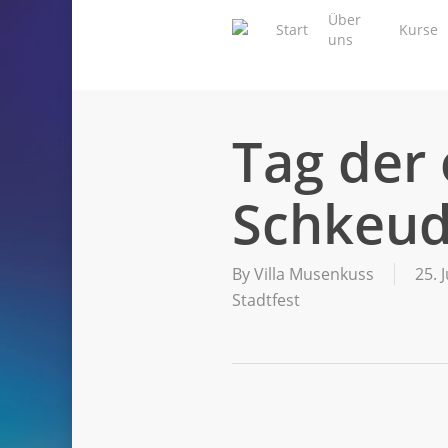
Skip
Über
Start
Kurse
to
uns
main
content
Tag der 
Schkeudi
By
Villa Musenkuss
25. 
Stadtfest