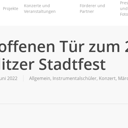
Pres
Konzerte und
Förderer und
Projekte
und
Veranstaltungen
Partner
Foto
offenen Tür zum 
tzer Stadtfest
Juni 2022
Allgemein
,
Instrumentalschüler
,
Konzert
,
Mär