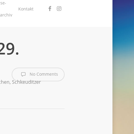
se-
facebook
instagram
Kontakt
archiv
29.
No Comments
chen
,
Schkeuditzer