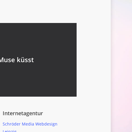
 Muse küsst
Internetagentur
Schröder Media Webdesign
Leipzig