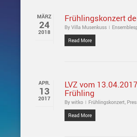
Frühlingskonzert de
MÄRZ
24
By
Villa Musenkuss
Ensemblesp
2018
Read More
LVZ vom 13.04.2017 
APR.
13
Frühling
2017
By
witko
Frühlingskonzert
,
Pres
Read More