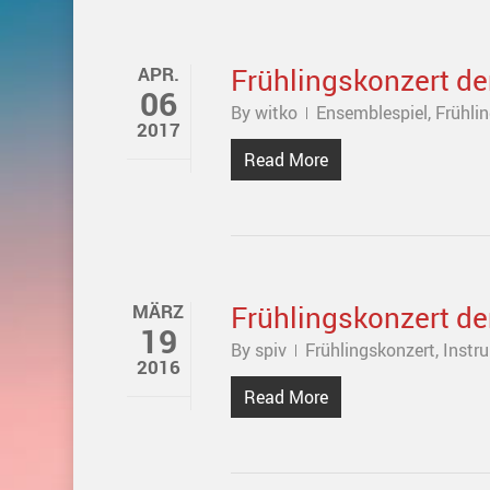
Frühlingskonzert der
APR.
06
By
witko
Ensemblespiel
,
Frühli
2017
Read More
Frühlingskonzert de
MÄRZ
19
By
spiv
Frühlingskonzert
,
Instr
2016
Read More