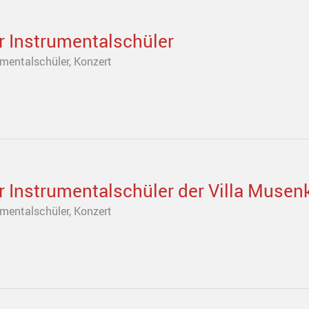
r Instrumentalschüler
umentalschüler
,
Konzert
r Instrumentalschüler der Villa Muse
umentalschüler
,
Konzert