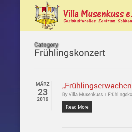
Skip
to
main
content
Category
Frühlingskonzert
„Frühlingserwachen“
MÄRZ
23
By
Villa Musenkuss
Frühlingsko
2019
Read More