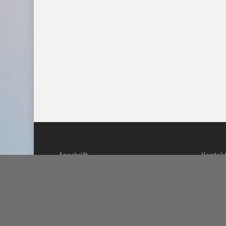
Anschrift
Kontak
Villa Musenkuss e.V.
Telefo
Soziokulturelles Zentrum
info@v
Weststraße 7
04435 Schkeuditz