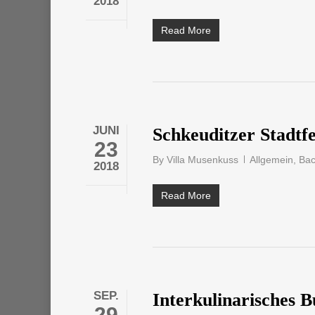
2018
Read More
JUNI
Schkeuditzer Stadtfe
23
By
Villa Musenkuss
Allgemein
,
Ba
2018
Read More
SEP.
Interkulinarisches 
29