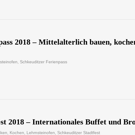
pass 2018 – Mittelalterlich bauen, koch
steinofen
,
Schkeuditzer Ferienpass
est 2018 – Internationales Buffet und B
cken
,
Kochen
,
Lehmsteinofen
,
Schkeuditzer Stadtfest