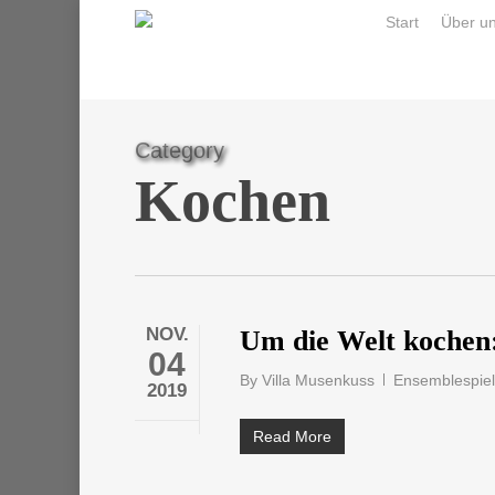
Skip
Start
Über u
to
main
content
Category
Kochen
NOV.
Um die Welt kochen:
04
By
Villa Musenkuss
Ensemblespiel
2019
Read More