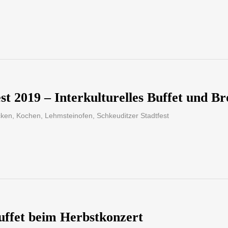
st 2019 – Interkulturelles Buffet und 
cken
,
Kochen
,
Lehmsteinofen
,
Schkeuditzer Stadtfest
Buffet beim Herbstkonzert