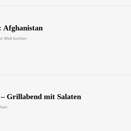
: Afghanistan
e Welt kochen
– Grillabend mit Salaten
chen