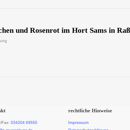
chen und Rosenrot im Hort Sams in Raß
sung
akt
rechtliche Hinweise
n/Fax:
034204 69555
Impressum