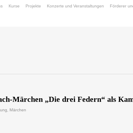
ns
Kurse
Projekte
Konzerte und Veranstaltungen
Förderer un
ach-Märchen „Die drei Federn“ als Kam
sung
,
Märchen