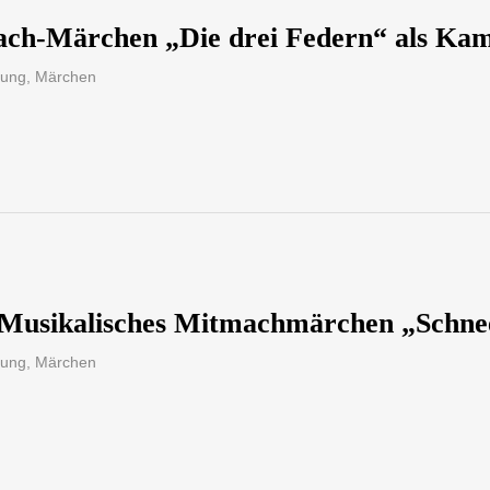
ach-Märchen „Die drei Federn“ als Kam
sung
,
Märchen
Musikalisches Mitmachmärchen „Schne
sung
,
Märchen