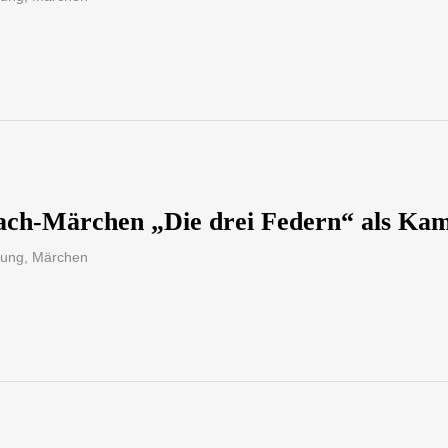
ach-Märchen „Die drei Federn“ als Kam
sung
,
Märchen