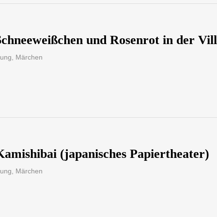
hneeweißchen und Rosenrot in der Vil
sung
,
Märchen
Kamishibai (japanisches Papiertheater)
sung
,
Märchen