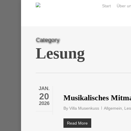
Skip
Start
Über u
to
main
content
Category
Lesung
JAN.
20
Musikalisches Mitm
2026
By
Villa Musenkuss
Allgemein
,
Le
Read More