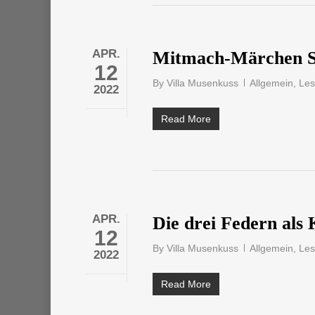
APR.
Mitmach-Märchen Sc
12
By
Villa Musenkuss
Allgemein
,
Le
2022
Read More
APR.
Die drei Federn als 
12
By
Villa Musenkuss
Allgemein
,
Le
2022
Read More