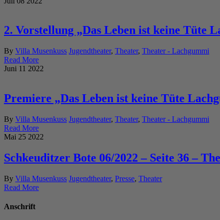
Juli
08
2022
2. Vorstellung „Das Leben ist keine Tüte
By
Villa Musenkuss
Jugendtheater
,
Theater
,
Theater - Lachgummi
Read More
Juni
11
2022
Premiere „Das Leben ist keine Tüte Lach
By
Villa Musenkuss
Jugendtheater
,
Theater
,
Theater - Lachgummi
Read More
Mai
25
2022
Schkeuditzer Bote 06/2022 – Seite 36 – Th
By
Villa Musenkuss
Jugendtheater
,
Presse
,
Theater
Read More
Anschrift