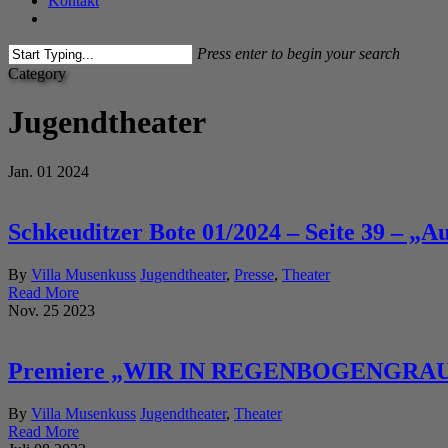
Kontakt
facebook
instagram
Press enter to begin your search
Close
Category
Search
Jugendtheater
Jan.
01
2024
Schkeuditzer Bote 01/2024 – Seite 39 – „
By
Villa Musenkuss
Jugendtheater
,
Presse
,
Theater
Read More
Nov.
25
2023
Premiere „WIR IN REGENBOGENGRAU“ 
By
Villa Musenkuss
Jugendtheater
,
Theater
Read More