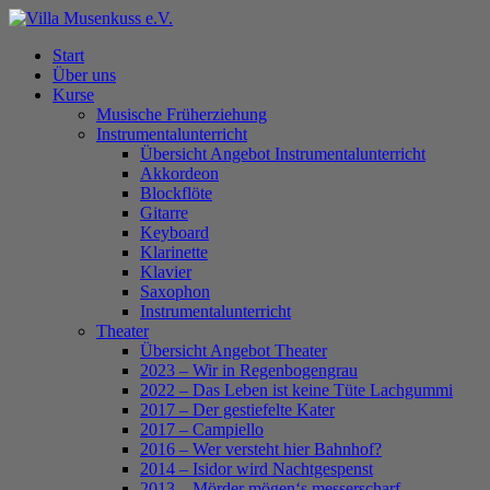
Skip
to
Menu
Start
main
Über uns
content
Kurse
Musische Früherziehung
Instrumentalunterricht
Übersicht Angebot Instrumentalunterricht
Akkordeon
Blockflöte
Gitarre
Keyboard
Klarinette
Klavier
Saxophon
Instrumentalunterricht
Theater
Übersicht Angebot Theater
2023 – Wir in Regenbogengrau
2022 – Das Leben ist keine Tüte Lachgummi
2017 – Der gestiefelte Kater
2017 – Campiello
2016 – Wer versteht hier Bahnhof?
2014 – Isidor wird Nachtgespenst
2013 – Mörder mögen‘s messerscharf