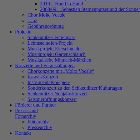
2010 – Hand in Hand
2008/09 – Sebastian Sternenputzer und der Sonnen
Chor Molto Vocale
Tanz
Gebührenordnung
Projekte
Schkeuditzer Ferienpass
Lehmsteinofen-Projekt
Musikprojekt Eierschneider
Musikprojekt Gartenschlauch
Musikalische Mitmach-Märchen
Konzerte und Veranstaltungen
Chorkonzerte mit „Molto Vocale“
Kawai-Konzert
Instrumentalvorspiele
Sonderkonzert zu den Schkeuditzer Kulturtagen
Schkeuditzer Neujahrskonzert
Saisoneröffnungskonzert
Förderer und Partner
Presse- und
Fotoarchiv
Fotoarchiv
Pressearchiv
Kontakt