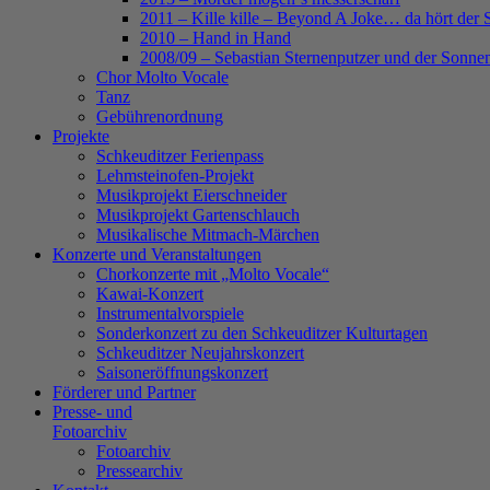
2011 – Kille kille – Beyond A Joke… da hört der 
2010 – Hand in Hand
2008/09 – Sebastian Sternenputzer und der Sonnen
Chor Molto Vocale
Tanz
Gebührenordnung
Projekte
Schkeuditzer Ferienpass
Lehmsteinofen-Projekt
Musikprojekt Eierschneider
Musikprojekt Gartenschlauch
Musikalische Mitmach-Märchen
Konzerte und Veranstaltungen
Chorkonzerte mit „Molto Vocale“
Kawai-Konzert
Instrumentalvorspiele
Sonderkonzert zu den Schkeuditzer Kulturtagen
Schkeuditzer Neujahrskonzert
Saisoneröffnungskonzert
Förderer und Partner
Presse- und
Fotoarchiv
Fotoarchiv
Pressearchiv