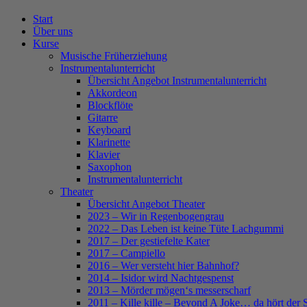
Close
Start
Menu
Über uns
Kurse
Musische Früherziehung
Instrumentalunterricht
Übersicht Angebot Instrumentalunterricht
Akkordeon
Blockflöte
Gitarre
Keyboard
Klarinette
Klavier
Saxophon
Instrumentalunterricht
Theater
Übersicht Angebot Theater
2023 – Wir in Regenbogengrau
2022 – Das Leben ist keine Tüte Lachgummi
2017 – Der gestiefelte Kater
2017 – Campiello
2016 – Wer versteht hier Bahnhof?
2014 – Isidor wird Nachtgespenst
2013 – Mörder mögen‘s messerscharf
2011 – Kille kille – Beyond A Joke… da hört der 