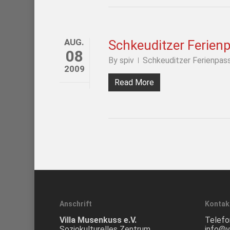
AUG.
Schkeuditzer Ferien
08
By
spiv
Schkeuditzer Ferienpas
2009
Read More
Anschrift
Kontak
Villa Musenkuss e.V.
Telefo
Soziokulturelles Zentrum
info@v