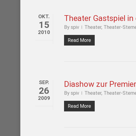
OKT.
Theater Gastspiel in
15
By
spiv
Theater
,
Theater-Stern
2010
Read More
SEP.
Diashow zur Premier
26
By
spiv
Theater
,
Theater-Stern
2009
Read More