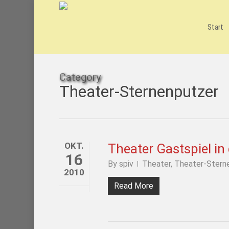
Skip
to
main
Start
content
Category
Theater-Sternenputzer
OKT.
Theater Gastspiel in
16
By
spiv
Theater
,
Theater-Stern
2010
Read More