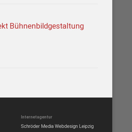
ekt Bühnenbildgestaltung
Internetagentur
Schröder Media Webdesign Leipzig