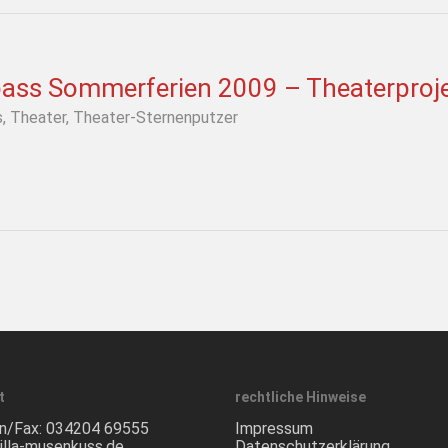
pass Sommerferien 2009 – Theaterproj
s
,
Theater
,
Theater-Sternenputzer
t
rechtliche Hinweise
n/Fax:
034204 69555
Impressum
illa-musenkuss.de
Datenschutzerklärung