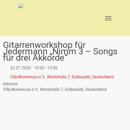
Skip
to
main
Menu
content
Gitarrenworkshop für
Jedermann „Nimm 3 – Songs
für drei Akkorde“
25.01.2020
10:00 - 13:00
Villa Musenkuss e.V., Weststraße 7, Schkeuditz, Deutschland
Address:
Villa Musenkuss e.V., Weststraße 7, Schkeuditz, Deutschland