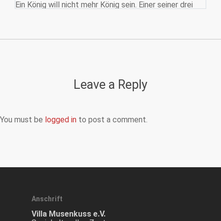
Ein König will nicht mehr König sein. Einer seiner drei
Söhne soll sein Reich bekommen. Um herauszufinden,
wer dafür geeignet ist, pustet er drei Federn in die
Luft. Wohin die Federn fliegen, dorthin sollen die Brüder
ausziehen, um eine Aufgabe zu lösen. Die Feder für den
jüngsten Sohn landet direkt vor seinen Füßen. Dumm
gelaufen für ihn? Oder wird doch noch alles gut.
Welche kreativen Kräfte so eine Aufgabe wecken
kann, davon erzählt dieses Märchen.
Leave a Reply
You must be
logged in
to post a comment.
Anschrift
Villa Musenkuss e.V.