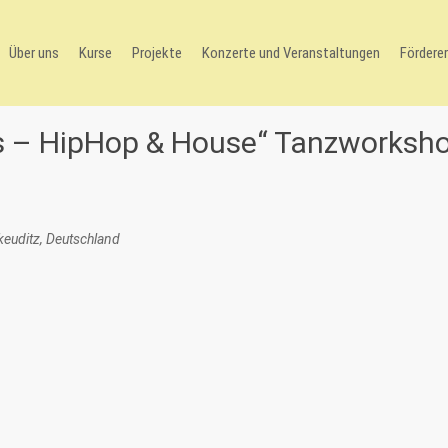
Über uns
Kurse
Projekte
Konzerte und Veranstaltungen
Förderer
s – HipHop & House“ Tanzworksh
euditz, Deutschland