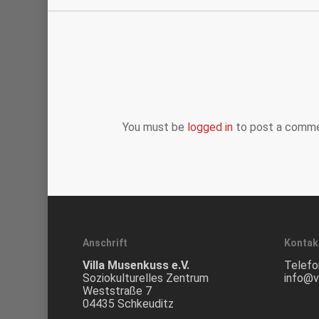
You must be
logged in
to post a comme
Anschrift
Kontak
Villa Musenkuss e.V.
Telefo
Soziokulturelles Zentrum
info@v
Weststraße 7
04435 Schkeuditz