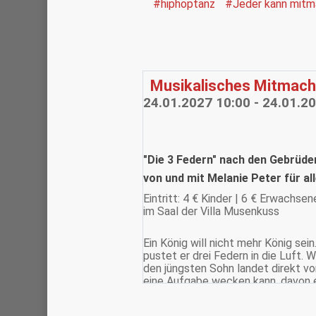
#hiphoptanz
#Jeder kann mit
Musikalisches Mitmach
24.01.2027 10:00 - 24.01.2
"Die 3 Federn" nach den Gebrüde
von und mit Melanie Peter für al
Eintritt: 4 € Kinder | 6 € Erwachsen
im Saal der Villa Musenkuss
Ein König will nicht mehr König sei
pustet er drei Federn in die Luft. 
den jüngsten Sohn landet direkt vo
eine Aufgabe wecken kann, davon e