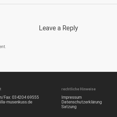
Leave a Reply
nt.
t
rechtliche Hinweise
n/Fax:
034204 69555
Impressum
illa-musenkuss.de
Datenschutzerklärung
Satzung