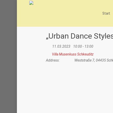
Skip
to
main
Start
content
„Urban Dance Style
11.03.2023
10:00 - 13:00
Villa Musenkuss Schkeuditz
Address:
Weststraße 7, 04435 Schk