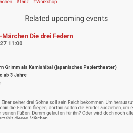
machen
#tanz
#Workshop
Related upcoming events
-Märchen Die drei Federn
027 11:00
rn Grimm als Kamishibai (japanisches Papiertheater)
le ab 3 Jahre
e
n. Einer seiner drei Söhne soll sein Reich bekommen. Um herauszuf
Wohin die Federn fliegen, dorthin sollen die Brüder ausziehen, um 
r seinen Füßen. Dumm gelaufen für ihn? Oder wird doch noch all
rzählt dieses Märchen.