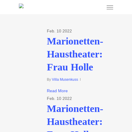
Menu
Skip
to
main
content
Feb.
10
2022
Marionetten-
Haustheater:
Frau Holle
By
Villa Musenkuss
Read More
Feb.
10
2022
Marionetten-
Haustheater: