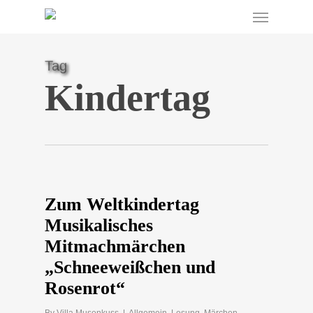
Menu
Skip
to
main
content
Tag
Kindertag
Zum Weltkindertag
Musikalisches
Mitmachmärchen
„Schneeweißchen und
Rosenrot“