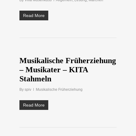
By
Villa Musenkuss
Allgemein
,
Lesung
,
Märchen
Read More
Musikalische Früherziehung
– Musikater – KITA
Stahmeln
By
spiv
Musikalische Früherziehung
Read More