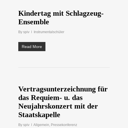
Kindertag mit Schlagzeug-
Ensemble
By
spiv
Instrumentalschüler
Read More
Vertragsunterzeichnung für
das Requiem- u. das
Neujahrskonzert mit der
Staatskapelle
By
spiv
Allgemein
,
Pressekonferenz