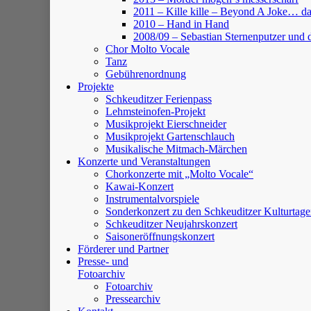
2011 – Kille kille – Beyond A Joke… da
2010 – Hand in Hand
2008/09 – Sebastian Sternenputzer und 
Chor Molto Vocale
Tanz
Gebührenordnung
Projekte
Schkeuditzer Ferienpass
Lehmsteinofen-Projekt
Musikprojekt Eierschneider
Musikprojekt Gartenschlauch
Musikalische Mitmach-Märchen
Konzerte und Veranstaltungen
Chorkonzerte mit „Molto Vocale“
Kawai-Konzert
Instrumentalvorspiele
Sonderkonzert zu den Schkeuditzer Kulturtag
Schkeuditzer Neujahrskonzert
Saisoneröffnungskonzert
Förderer und Partner
Presse- und
Fotoarchiv
Fotoarchiv
Pressearchiv