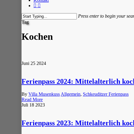
Kontakt
facebook
instagram
Press enter to begin your sea
Close
Tag
Search
Kochen
Juni
25
2024
Ferienpass 2024: Mittelalterlich k
By
Villa Musenkuss
Allgemein
,
Schkeuditzer Ferienpass
Read More
Juli
18
2023
Ferienpass 2023: Mittelalterlich k