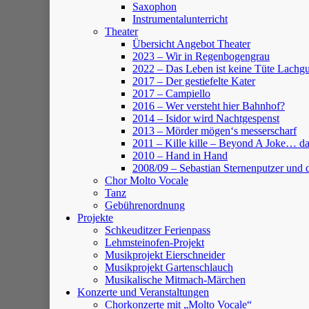
Saxophon
Instrumentalunterricht
Theater
Übersicht Angebot Theater
2023 – Wir in Regenbogengrau
2022 – Das Leben ist keine Tüte Lach
2017 – Der gestiefelte Kater
2017 – Campiello
2016 – Wer versteht hier Bahnhof?
2014 – Isidor wird Nachtgespenst
2013 – Mörder mögen‘s messerscharf
2011 – Kille kille – Beyond A Joke… da
2010 – Hand in Hand
2008/09 – Sebastian Sternenputzer und 
Chor Molto Vocale
Tanz
Gebührenordnung
Projekte
Schkeuditzer Ferienpass
Lehmsteinofen-Projekt
Musikprojekt Eierschneider
Musikprojekt Gartenschlauch
Musikalische Mitmach-Märchen
Konzerte und Veranstaltungen
Chorkonzerte mit „Molto Vocale“