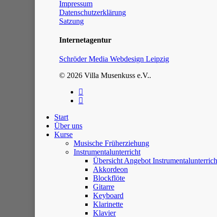
Impressum
Datenschutzerklärung
Satzung
Internetagentur
Schröder Media Webdesign Leipzig
© 2026 Villa Musenkuss e.V..
facebook
instagram
Start
Über uns
Kurse
Musische Früherziehung
Instrumentalunterricht
Übersicht Angebot Instrumentalunterrich
Akkordeon
Blockflöte
Gitarre
Keyboard
Klarinette
Klavier