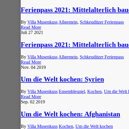
Ferienpass 2021: Mittelalterlich b
By
Villa Musenkuss
Allgemein
,
Schkeuditzer Ferienpass
Read More
Juli
27
2021
Ferienpass 2021: Mittelalterlich b
By
Villa Musenkuss
Allgemein
,
Schkeuditzer Ferienpass
Read More
Nov.
04
2019
Um die Welt kochen: Syrien
By
Villa Musenkuss
Ensemblespiel
,
Kochen
,
Um die Welt 
Read More
Sep.
02
2019
Um die Welt kochen: Afghanistan
By
Villa Musenkuss
Kochen
,
Um die Welt kochen