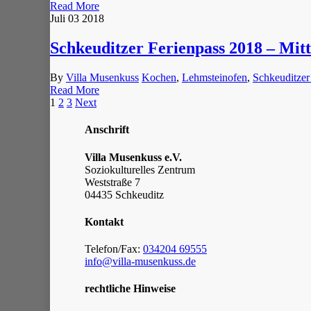
Read More
Juli
03
2018
Schkeuditzer Ferienpass 2018 – Mit
By
Villa Musenkuss
Kochen
,
Lehmsteinofen
,
Schkeuditzer
Read More
1
2
3
Next
Anschrift
Villa Musenkuss e.V.
Soziokulturelles Zentrum
Weststraße 7
04435 Schkeuditz
Kontakt
Telefon/Fax:
034204 69555
info@villa-musenkuss.de
rechtliche Hinweise