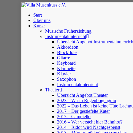
Skip
to
Menu
Start
main
Über uns
content
Kurse
Musische Früherziehung
Instrumentalunterricht
Übersicht Angebot Instrumentalunterrich
Akkordeon
Blockflöte
Gitarre
Keyboard
Klarinette
Klavier
Saxophon
Instrumentalunterricht
Theater
Übersicht Angebot Theater
2023 – Wir in Regenbogengrau
2022 – Das Leben ist keine Tüte Lach
2017 – Der gestiefelte Kater
2017 – Campiello
2016 – Wer versteht hier Bahnhof?
2014 – Isidor wird Nachtgespenst
2013 – Mörder mögen‘s messerscharf