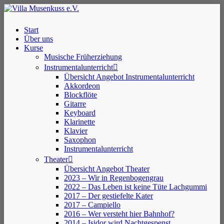
Skip
to
main
Menu
Start
content
Über uns
Kurse
Musische Früherziehung
Instrumentalunterricht
Übersicht Angebot Instrumentalunterricht
Akkordeon
Blockflöte
Gitarre
Keyboard
Klarinette
Klavier
Saxophon
Instrumentalunterricht
Theater
Übersicht Angebot Theater
2023 – Wir in Regenbogengrau
2022 – Das Leben ist keine Tüte Lachgummi
2017 – Der gestiefelte Kater
2017 – Campiello
2016 – Wer versteht hier Bahnhof?
2014 – Isidor wird Nachtgespenst