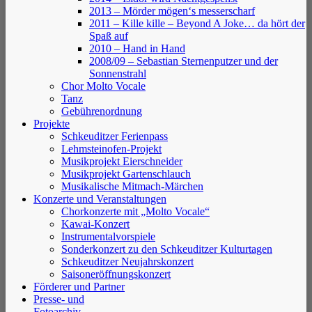
2013 – Mörder mögen‘s messerscharf
2011 – Kille kille – Beyond A Joke… da hört der
Spaß auf
2010 – Hand in Hand
2008/09 – Sebastian Sternenputzer und der
Sonnenstrahl
Chor Molto Vocale
Tanz
Gebührenordnung
Projekte
Schkeuditzer Ferienpass
Lehmsteinofen-Projekt
Musikprojekt Eierschneider
Musikprojekt Gartenschlauch
Musikalische Mitmach-Märchen
Konzerte und Veranstaltungen
Chorkonzerte mit „Molto Vocale“
Kawai-Konzert
Instrumentalvorspiele
Sonderkonzert zu den Schkeuditzer Kulturtagen
Schkeuditzer Neujahrskonzert
Saisoneröffnungskonzert
Förderer und Partner
Presse- und
Fotoarchiv