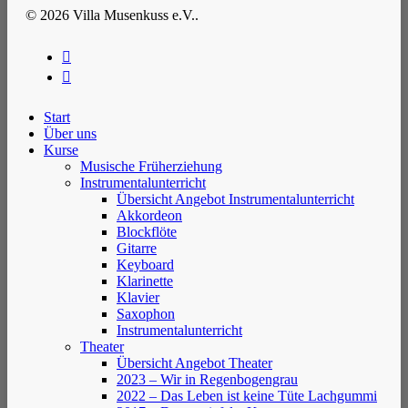
© 2026 Villa Musenkuss e.V..
facebook
instagram
Clos
Start
Men
Über uns
Kurse
Musische Früherziehung
Instrumentalunterricht
Übersicht Angebot Instrumentalunterricht
Akkordeon
Blockflöte
Gitarre
Keyboard
Klarinette
Klavier
Saxophon
Instrumentalunterricht
Theater
Übersicht Angebot Theater
2023 – Wir in Regenbogengrau
2022 – Das Leben ist keine Tüte Lachgummi