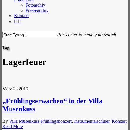
Fotoarchiv
Pressearchiv
Kontakt
facebook
instagram
Press enter to begin your search
Close
Tag
Search
Lagerfeuer
März
23
2019
„Frühlingserwachen“ in der Villa
Musenkuss
By
Villa Musenkuss
Frühlingskonzert
,
Instrumentalschüler
,
Konzert
Read More