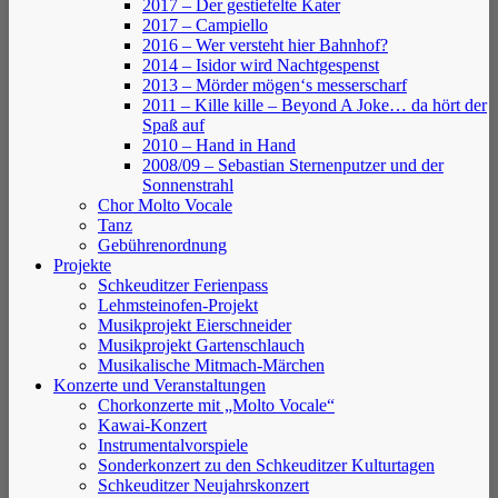
2017 – Der gestiefelte Kater
2017 – Campiello
2016 – Wer versteht hier Bahnhof?
2014 – Isidor wird Nachtgespenst
2013 – Mörder mögen‘s messerscharf
2011 – Kille kille – Beyond A Joke… da hört der
Spaß auf
2010 – Hand in Hand
2008/09 – Sebastian Sternenputzer und der
Sonnenstrahl
Chor Molto Vocale
Tanz
Gebührenordnung
Projekte
Schkeuditzer Ferienpass
Lehmsteinofen-Projekt
Musikprojekt Eierschneider
Musikprojekt Gartenschlauch
Musikalische Mitmach-Märchen
Konzerte und Veranstaltungen
Chorkonzerte mit „Molto Vocale“
Kawai-Konzert
Instrumentalvorspiele
Sonderkonzert zu den Schkeuditzer Kulturtagen
Schkeuditzer Neujahrskonzert